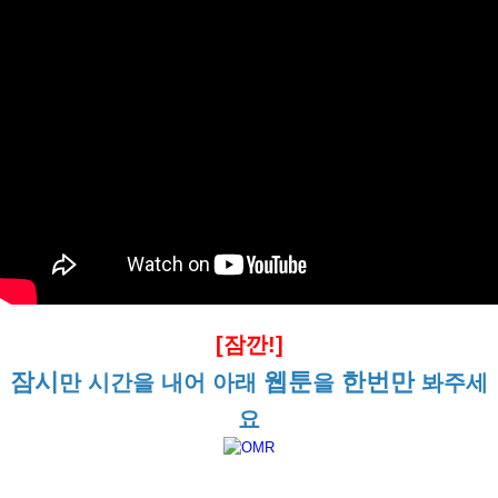
[잠깐!]
잠시
웹툰
한번만
만 시간을 내어 아래
을
봐주세
요